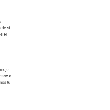
e
 de si
s el
 mejor
carte a
nos tu