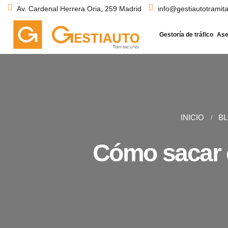
Av. Cardenal Herrera Oria, 259 Madrid
info@gestiautotramit
Gestoría de tráfico
Ase
INICIO
B
Cómo sacar e