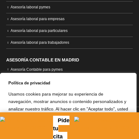
Asesoría laboral pymes
Asesoría laboral para empresas
Asesoría laboral para particulares
Asesoría laboral para trabajadores
ASESORÍA CONTABLE EN MADRID
Asesoría Contable para pymes
Asesoría contable empresas
Política de privacidad
Asesoría contable autónomos
Usamos cookies para mejorar su experiencia de
navegación, mostrar anuncios o contenido personalizados y
analizar nuestro tráfico. Al hacer clic en "Aceptar todo", usted
acepta nuestro uso de cookies.
Leer más
AVISO LEGAL
|
POLÍTICA DE PRIVACIDAD
|
POLÍTICA DE
Pide
REEMBOLSOS
|
POLÍTICA DE COOKIES
tu
Personalizar
Rechazar
Aceptar todo
cita