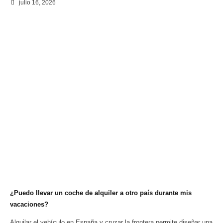
julio 16, 2026
¿Puedo llevar un coche de alquiler a otro país durante mis
vacaciones?
Alquilar el vehículo en España y cruzar la frontera permite diseñar una