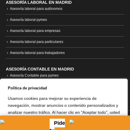
ASESORÍA LABORAL EN MADRID
Asesoría laboral para autónomos
Asesoría laboral pymes
Asesoría laboral para empresas
Asesoría laboral para particulares
Asesoría laboral para trabajadores
ASESORÍA CONTABLE EN MADRID
Asesoría Contable para pymes
Asesoría contable empresas
Política de privacidad
Asesoría contable autónomos
Usamos cookies para mejorar su experiencia de
navegación, mostrar anuncios o contenido personalizados y
analizar nuestro tráfico. Al hacer clic en "Aceptar todo", usted
acepta nuestro uso de cookies.
Leer más
AVISO LEGAL
|
POLÍTICA DE PRIVACIDAD
|
POLÍTICA DE
Pide
REEMBOLSOS
|
POLÍTICA DE COOKIES