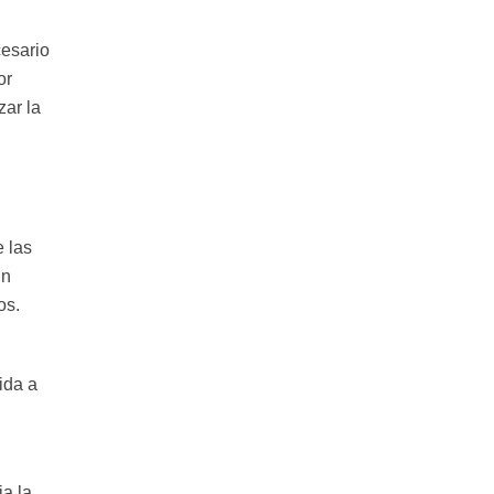
cesario
or
zar la
e las
in
os.
ida a
ia la