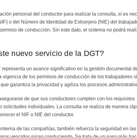
ión personal del conductor para realizar la consulta, sí es ne
NIF) o del Número de Identidad de Extranjero (NIE) del trabajad
l permiso de conducción. Sin este dato, el sistema no podrá reali
ste nuevo servicio de la DGT?
 representa un avance significativo en la gestión documental d
la vigencia de los permisos de conducción de los trabajadores s
 que garantiza la privacidad y agiliza los procesos administrativ
asegurarse de que sus conductores cumplen con los requisitos
 solicitudes individuales. La consulta se realiza de manera ráp
 conocer el NIF o NIE del conductor.
 interna de las compañías, también refuerza la seguridad en las
rmisos vencidos sigan conduciendo. Se trata de un paso más hac