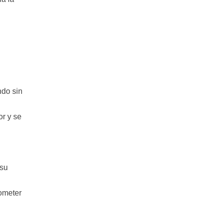
ndo sin
or y se
 su
ometer