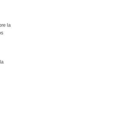
bre la
os
la