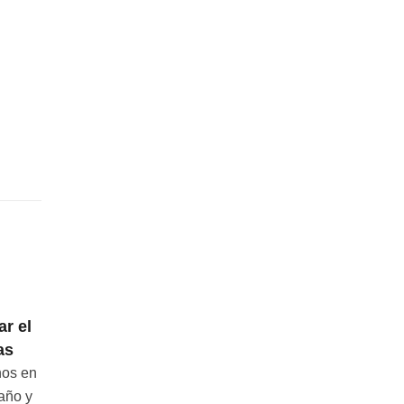
Pedir el duplicado de
22
ar el
carnet de conducir
Abr
as
online: conoce las
novedades
nos en
 año y
Solicitar el duplicado de