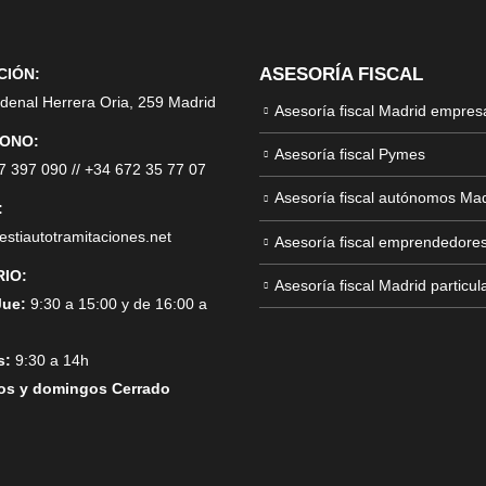
ASESORÍA FISCAL
CIÓN:
rdenal Herrera Oria, 259 Madrid
Asesoría fiscal Madrid empres
ONO:
Asesoría fiscal Pymes
7 397 090
//
+34 672 35 77 07
Asesoría fiscal autónomos Mad
:
estiautotramitaciones.net
Asesoría fiscal emprendedore
IO:
Asesoría fiscal Madrid particul
Jue:
9:30 a 15:00 y de 16:00 a
s:
9:30 a 14h
os y domingos Cerrado