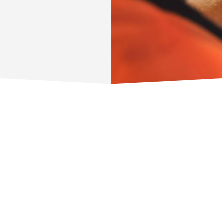
 adipiscing elit. Sed eget
Lorem ipsum dolor sit 
m tortor. Suspendisse
risus porta, tincidunt 
sectetur adipiscing elit.
potenti. Lorem ipsum do