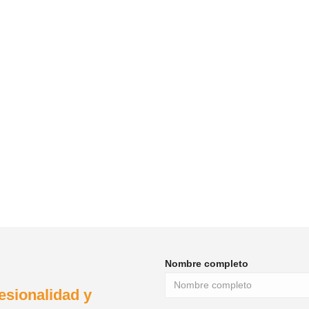
s parturient montes
Sociis natoque penati
Donald Sm
ENGINEER
Nombre completo
esionalidad y