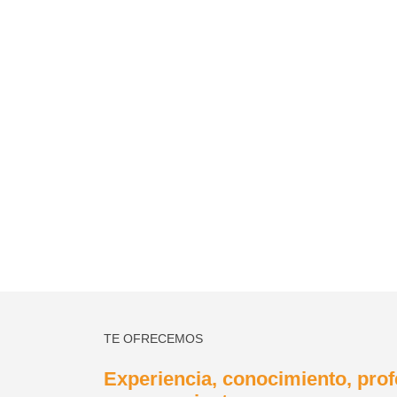
Sociis natoque penatibus et magnis di
John Smith
ARCHITECT
TE OFRECEMOS
Experiencia, conocimiento, prof