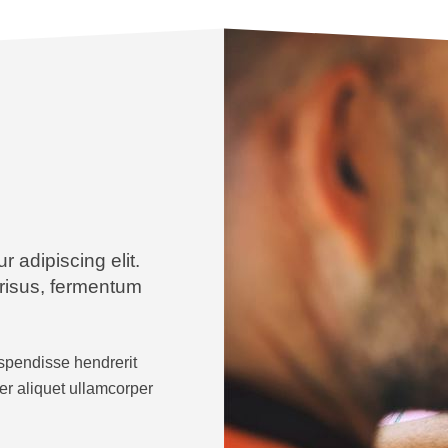
 adipiscing elit.
 risus, fermentum
uspendisse hendrerit
eger aliquet ullamcorper