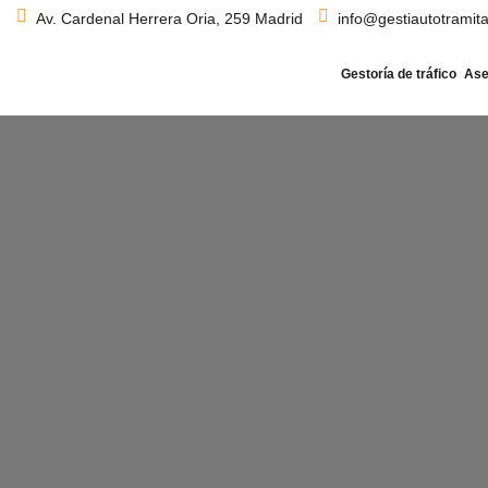
Av. Cardenal Herrera Oria, 259 Madrid
info@gestiautotramit
Gestoría de tráfico
Ase